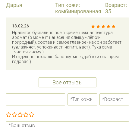
Дарья
Тип кожи:
Возраст:
комбинированная
35
18.02.26
Нравится буквально всё в креме: нежная текстура,
аромат (в момент нанесения слышу - лёгкий,
природный), состав и самое главное - как он работает
(увлажняет, успокаивает, напитывает). Рука сама
тянется к нему )
И отдельно похвалю баночку: мне удобно и она прям
годовая )
Все отзывы
Очень плохо
Плохо
Сносно
Очень хорошо
Отлично!