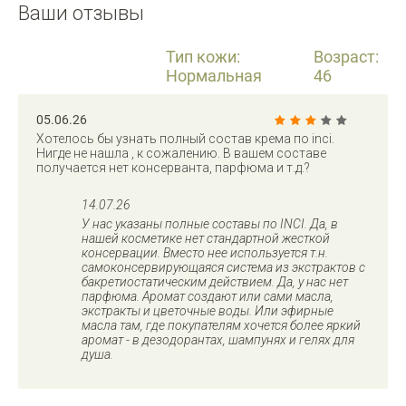
Ваши отзывы
Тип кожи:
Возраст:
Нормальная
46
05.06.26
Хотелось бы узнать полный состав крема по inci.
Нигде не нашла , к сожалению. В вашем составе
получается нет консерванта, парфюма и т.д.?
14.07.26
У нас указаны полные составы по INCI. Да, в
нашей косметике нет стандартной жесткой
консервации. Вместо нее используется т.н.
самоконсервирующаяся система из экстрактов с
бакретиостатическим действием. Да, у нас нет
парфюма. Аромат создают или сами масла,
экстракты и цветочные воды. Или эфирные
масла там, где покупателям хочется более яркий
аромат - в дезодорантах, шампунях и гелях для
душа.