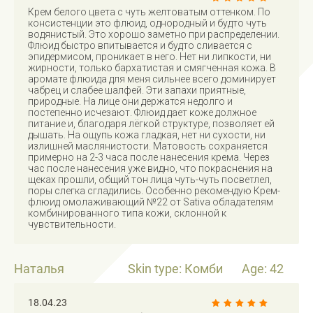
Крем белого цвета с чуть желтоватым оттенком. По
консистенции это флюид, однородный и будто чуть
водянистый. Это хорошо заметно при распределении.
Флюид быстро впитывается и будто сливается с
эпидермисом, проникает в него. Нет ни липкости, ни
жирности, только бархатистая и смягченная кожа. В
аромате флюида для меня сильнее всего доминирует
чабрец и слабее шалфей. Эти запахи приятные,
природные. На лице они держатся недолго и
постепенно исчезают. Флюид дает коже должное
питание и, благодаря лёгкой структуре, позволяет ей
дышать. На ощупь кожа гладкая, нет ни сухости, ни
излишней маслянистости. Матовость сохраняется
примерно на 2-3 часа после нанесения крема. Через
час после нанесения уже видно, что покраснения на
щеках прошли, общий тон лица чуть-чуть посветлел,
поры слегка сгладились. Особенно рекомендую Крем-
флюид омолаживающий №22 от Sativa обладателям
комбинированного типа кожи, склонной к
чувствительности.
Наталья
Skin type: Комби
Age: 42
18.04.23