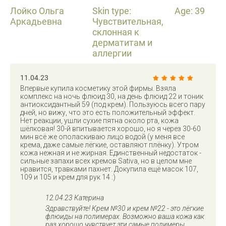
Лойко Ольга
Skin type:
Age: 39
Аркадьевна
Чувствительная,
склонная к
дерматитам и
аллергии
11.04.23
Впервые купила косметику этой фирмы. Взяла
комплекс на ночь флюид 30, на день флюид 22 и тоник
антиоксидантный 59 (под крем). Пользуюсь всего пару
дней, но вижу, что это есть положительный эффект.
Нет реакции, ушли сухие пятна около рта, кожа
шёлковая! 30-й впитывается хорошо, но я через 30-60
мин всё же ополаскиваю лицо водой (у меня все
крема, даже самые лёгкие, оставляют плёнку). Утром
кожа нежная и не жирная. Единственный недостаток -
сильные запахи всех кремов Sativa, но в целом мне
нравится, травками пахнет. Докупила ещё масок 107,
109 и 105 и крем для рук 14 :)
12.04.23 Катерина
Здравствуйте! Крем №30 и крем №22 - это лёгкие
флюиды на полимерах. Возможно ваша кожа как
раз хорошо чувствует эти самые полимеры