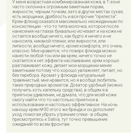
У меня возрастная комбинированная кожа, в Т-зоне
часто склонна к огромным заметным порам,
жирности, черным точкам, зато в других местах сухая,
есть морщинки, дряблость и все прочие "прелести".
Крем-флюид оказался максимально неожиданным по
консистенции - что-то типа молочка, которое после
нанесения на глазах буквально исчезает и на коже не
остается вообще ничего, как будто я ничего и не
наносила, никакой пленки, или жирности, или
липкости, вообще ничего, кроме комфорта, это очень
классно. Мне нравится, что поверх флюида можно
нанести любой тон или вв-крем, ничего точно не
скатается и нет эффекта наслаивания, крем хорошо
разглаживает кожу, делает мои морщинки менее
заметными потому что хорошо увлажняет, питает, но
без перебора. Аромат у флюида натуральный
травянистый, мне нравится, но я вообще любитель
таких природных ароматов. Дозатор удобный (можно
получить хоть капельку средства), в общем я в
приятном удивлении, не думала, что для моей кожи
смогу найти что-то настолько приятное в
использовании и настолько эффективное. На ночь
наношу крем №30 этого же бренда и он дополняет
уход, помогая убрать утренние отеки - в общем,
присмотритесь к Sativa, тут точно превышение
ожиданий по всем фронтам.